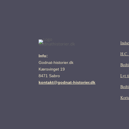
Indse
H.C.
Info:
Godnat-historier.dk
Bedti
Kærsvinget 19
Lyt t
8471 Sabro
kontakt@godnat-historier.dk
Bedti
Korte