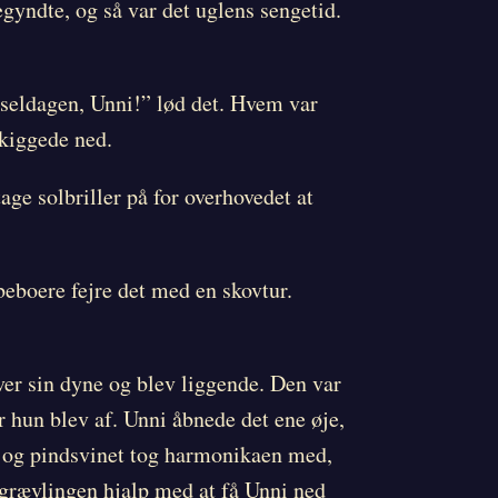
gyndte, og så var det uglens sengetid.
dseldagen, Unni!” lød det. Hvem var
 kiggede ned.
e solbriller på for overhovedet at
beboere fejre det med en skovtur.
ver sin dyne og blev liggende. Den var
r hun blev af. Unni åbnede det ene øje,
el, og pindsvinet tog harmonikaen med,
 grævlingen hjalp med at få Unni ned