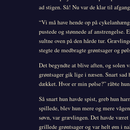
ad stigen. Så! Nu var de klar til afgan
“Vi må have hende op på cykelanhænge
pustede og stønnede af anstrengelse. E
sultne oven på den hårde tur. Grævling
stegte de medbragte grøntsager og pøls
Det begyndte at blive aften, og solen 
grøntsager gik lige i næsen. Snart sad
dækket. Hvor er min pølse?” råbte hun
Så snart hun havde spist, greb hun harm
spillede, blev hun mere og mere vågen. 
søvn, var grævlingen. Det havde været 
grillede grøntsager og var helt øm i n