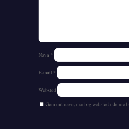
Navn
*
E-mail
*
Websted
Gem mit navn, mail og websted i denne b