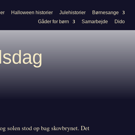
ier
Halloween historier
Julehistorier
Børnesange
Gåder for børn
Samarbejde
Dido
lsdag
 og solen stod op bag skovbrynet. Det