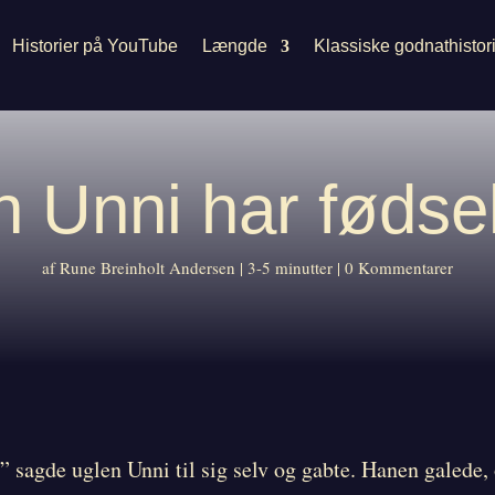
Historier på YouTube
Længde
Klassiske godnathistor
n Unni har fødse
af
Rune Breinholt Andersen
3-5 minutter
0 Kommentarer
 sagde uglen Unni til sig selv og gabte. Hanen galede,