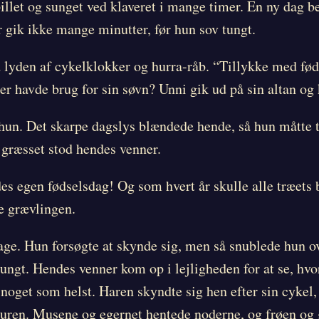
illet og sunget ved klaveret i mange timer. En ny dag be
 gik ikke mange minutter, før hun sov tungt.
d lyden af cykelklokker og hurra-råb. “Tillykke med fø
ner havde brug for sin søvn? Unni gik ud på sin altan og
n. Det skarpe dagslys blændede hende, så hun måtte tag
 græsset stod hendes venner.
es egen fødselsdag! Og som hvert år skulle alle træets 
te grævlingen.
bage. Hun forsøgte at skynde sig, men så snublede hun o
tungt. Hendes venner kom op i lejligheden for at se, hvo
af noget som helst. Haren skyndte sig hen efter sin cyk
ovturen. Musene og egernet hentede noderne, og frøen og