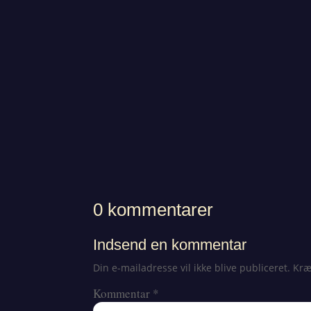
0 kommentarer
Indsend en kommentar
Din e-mailadresse vil ikke blive publiceret.
Kræ
Kommentar
*