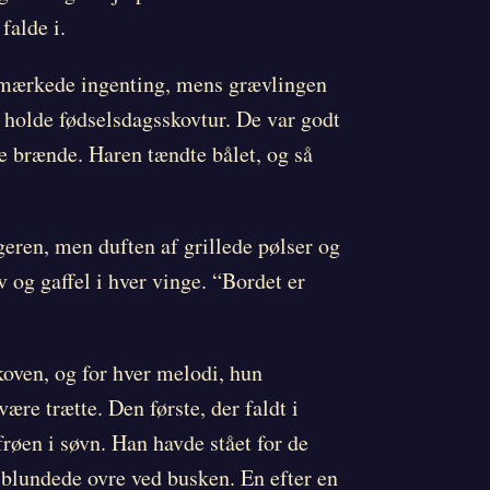
falde i.
emærkede ingenting, mens grævlingen
t holde fødselsdagsskovtur. De var godt
e brænde. Haren tændte bålet, og så
geren, men duften af grillede pølser og
 og gaffel i hver vinge. “Bordet er
koven, og for hver melodi, hun
ære trætte. Den første, der faldt i
røen i søvn. Han havde stået for de
 blundede ovre ved busken. En efter en