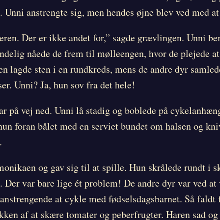
g. Unni anstrengte sig, men hendes øjne blev ved med at 
ren. Der er ikke andet for,” sagde grævlingen. Unni b
ndelig nåede de frem til mølleengen, hvor de plejede a
en lagde sten i en rundkreds, mens de andre dyr samled
er. Unni? Ja, hun sov fra det hele!
var på vej ned. Unni lå stadig og boblede på cykelanhæn
 hun foran bålet med en serviet bundet om halsen og kniv
.
onikaen og gav sig til at spille. Hun skrålede rundt i s
Der var bare lige ét problem! De andre dyr var ved at v
anstrengende at cykle med fødselsdagsbarnet. Så faldt f
akken af at skære tomater og peberfrugter. Haren sad og