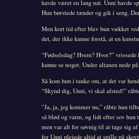
havde været en lang nat. Unni havde sp
Hun børstede tænder og gik i seng. Der
Men kort tid efter blev hun vækket ve
det, der ikke kunne forstå, at en kunst
“Fødselsdag? Hvem? Hvor?” vrissede hu
kunne se noget. Under altanen nede på
Så kom hun i tanke om, at det var hend
“Skynd dig, Unni, vi skal afsted!” råb
”Ja, ja, jeg kommer nu,” råbte hun til
så blød og varm, og lidt efter sov hun 
men var alt for søvnig til at tage sig 
for Unni plejede altid at spille på sk