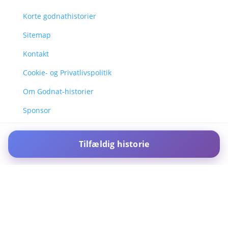
Korte godnathistorier
Sitemap
Kontakt
Cookie- og Privatlivspolitik
Om Godnat-historier
Sponsor
Tilfældig historie
For IOS and IPAD browsers, Install PWA using add to home screen
in ios safari browser or add to dock option in macos safari