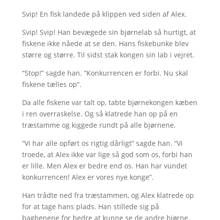
Svip! En fisk landede på klippen ved siden af Alex.
Svip! Svip! Han bevægede sin bjørnelab så hurtigt, at
fiskene ikke nåede at se den. Hans fiskebunke blev
større og større. Til sidst stak kongen sin lab i vejret.
“Stop!” sagde han. “Konkurrencen er forbi. Nu skal
fiskene tælles op”.
Da alle fiskene var talt op, tabte bjørnekongen kæben
i ren overraskelse. Og så klatrede han op på en
træstamme og kiggede rundt på alle bjørnene.
“Vi har alle opført os rigtig dårligt” sagde han. “Vi
troede, at Alex ikke var lige så god som os, forbi han
er lille. Men Alex er bedre end os. Han har vundet
konkurrencen! Alex er vores nye konge”.
Han trådte ned fra træstammen, og Alex klatrede op
for at tage hans plads. Han stillede sig på
bagbenene for bedre at kunne se de andre bjørne.