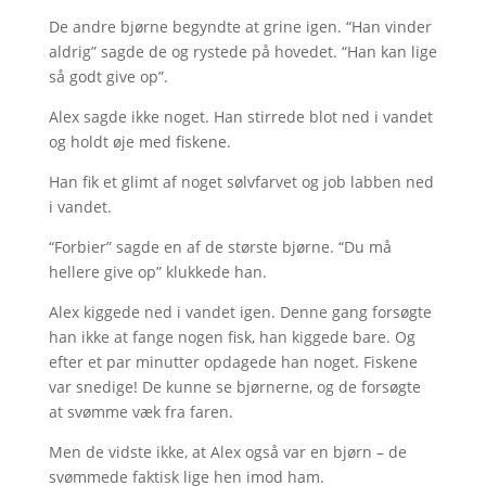
De andre bjørne begyndte at grine igen. “Han vinder
aldrig” sagde de og rystede på hovedet. “Han kan lige
så godt give op”.
Alex sagde ikke noget. Han stirrede blot ned i vandet
og holdt øje med fiskene.
Han fik et glimt af noget sølvfarvet og job labben ned
i vandet.
“Forbier” sagde en af de største bjørne. “Du må
hellere give op” klukkede han.
Alex kiggede ned i vandet igen. Denne gang forsøgte
han ikke at fange nogen fisk, han kiggede bare. Og
efter et par minutter opdagede han noget. Fiskene
var snedige! De kunne se bjørnerne, og de forsøgte
at svømme væk fra faren.
Men de vidste ikke, at Alex også var en bjørn – de
svømmede faktisk lige hen imod ham.