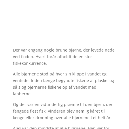
Der var engang nogle brune bjørne, der levede nede
ved floden. Hvert forår afholdt de en stor
fiskekonkurrence.
Alle bjørnene stod på hver sin klippe i vandet og
ventede. Inden længe begyndte fiskene at plaske, og
så slog bjørnerne fiskene op af vandet med
labberne.
Og der var en vidunderlig præmie til den bjørn, der
fangede flest fisk. Vinderen blev nemlig kåret til
konge eller dronning over alle bjørnene i et helt år.
Alex var den mindste af alle bjørnene. Han var for