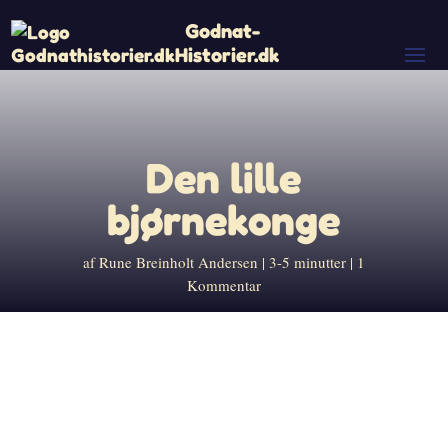
Godnat-
Historier.dk
Den lille
bjørnekonge
af
Rune Breinholt Andersen
3-5 minutter
1
Kommentar