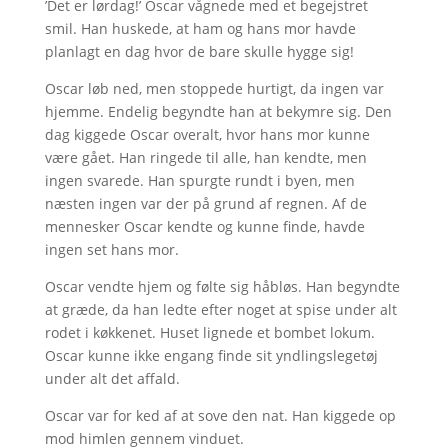
’Det er lørdag!’ Oscar vågnede med et begejstret
smil. Han huskede, at ham og hans mor havde
planlagt en dag hvor de bare skulle hygge sig!
Oscar løb ned, men stoppede hurtigt, da ingen var
hjemme. Endelig begyndte han at bekymre sig. Den
dag kiggede Oscar overalt, hvor hans mor kunne
være gået. Han ringede til alle, han kendte, men
ingen svarede. Han spurgte rundt i byen, men
næsten ingen var der på grund af regnen. Af de
mennesker Oscar kendte og kunne finde, havde
ingen set hans mor.
Oscar vendte hjem og følte sig håbløs. Han begyndte
at græde, da han ledte efter noget at spise under alt
rodet i køkkenet. Huset lignede et bombet lokum.
Oscar kunne ikke engang finde sit yndlingslegetøj
under alt det affald.
Oscar var for ked af at sove den nat. Han kiggede op
mod himlen gennem vinduet.