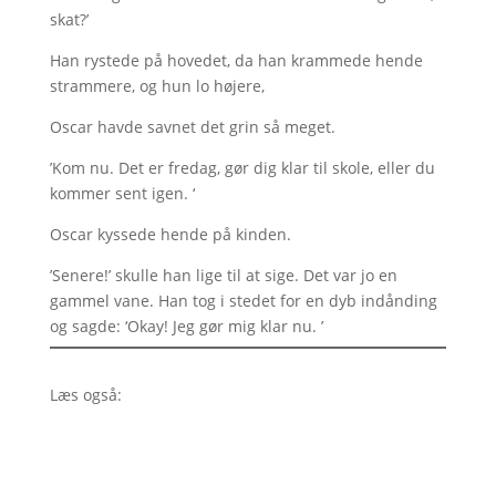
skat?’
Han rystede på hovedet, da han krammede hende
strammere, og hun lo højere,
Oscar havde savnet det grin så meget.
’Kom nu. Det er fredag, gør dig klar til skole, eller du
kommer sent igen. ‘
Oscar kyssede hende på kinden.
’Senere!’ skulle han lige til at sige. Det var jo en
gammel vane. Han tog i stedet for en dyb indånding
og sagde: ‘Okay! Jeg gør mig klar nu. ’
Læs også: