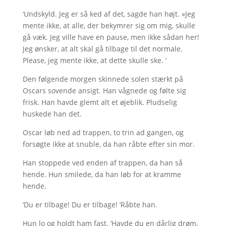
‘Undskyld. Jeg er så ked af det, sagde han højt. »Jeg
mente ikke, at alle, der bekymrer sig om mig, skulle
gå væk. Jeg ville have en pause, men ikke sådan her!
Jeg ønsker, at alt skal gå tilbage til det normale.
Please, jeg mente ikke, at dette skulle ske. ‘
Den følgende morgen skinnede solen stærkt på
Oscars sovende ansigt. Han vågnede og følte sig
frisk. Han havde glemt alt et øjeblik. Pludselig
huskede han det.
Oscar løb ned ad trappen, to trin ad gangen, og
forsøgte ikke at snuble, da han råbte efter sin mor.
Han stoppede ved enden af trappen, da han så
hende. Hun smilede, da han løb for at kramme
hende.
‘Du er tilbage! Du er tilbage! ’Råbte han.
Hun lo og holdt ham fast. ‘Havde du en dårlig drøm,