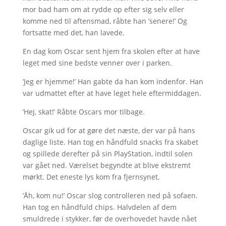
mor bad ham om at rydde op efter sig selv eller
komme ned til aftensmad, råbte han ’senere!’ Og
fortsatte med det, han lavede.
En dag kom Oscar sent hjem fra skolen efter at have
leget med sine bedste venner over i parken.
’Jeg er hjemme!’ Han gabte da han kom indenfor. Han
var udmattet efter at have leget hele eftermiddagen.
’Hej, skat!’ Råbte Oscars mor tilbage.
Oscar gik ud for at gøre det næste, der var på hans
daglige liste. Han tog en håndfuld snacks fra skabet
og spillede derefter på sin PlayStation, indtil solen
var gået ned. Værelset begyndte at blive ekstremt
mørkt. Det eneste lys kom fra fjernsynet.
’Åh, kom nu!’ Oscar slog controlleren ned på sofaen.
Han tog en håndfuld chips. Halvdelen af ​​dem
smuldrede i stykker, før de overhovedet havde nået