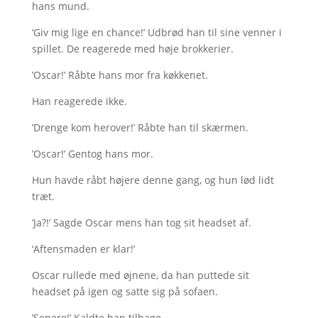
hans mund.
‘Giv mig lige en chance!’ Udbrød han til sine venner i
spillet. De reagerede med høje brokkerier.
’Oscar!’ Råbte hans mor fra køkkenet.
Han reagerede ikke.
’Drenge kom herover!’ Råbte han til skærmen.
’Oscar!’ Gentog hans mor.
Hun havde råbt højere denne gang, og hun lød lidt
træt.
’Ja?!’ Sagde Oscar mens han tog sit headset af.
‘Aftensmaden er klar!’
Oscar rullede med øjnene, da han puttede sit
headset på igen og satte sig på sofaen.
’Senere!’ Kaldte han tilbage.