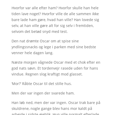
Hvorfor var alle efter ham? Hvorfor skulle han hele
tiden lave noget? Hvorfor ville de alle sammen ikke
bare lade ham gøre, hvad han ville? Han lovede sig
selv, at han ville gøre alt for sig selv i fremtiden,
selvom det betød snyd med test.
Den nat drømte Oscar om at spise sine
yndlingssnacks og lege i parken med sine bedste
venner hele dagen lang.
Næste morgen vågnede Oscar med et chok efter en
god nats søvn. Et tordenvejr rasede uden for hans
vindue. Regnen slog kraftigt mod glasset.
‘Mor?’ Råbte Oscar til det stille hus.
Men der var ingen der svarede ham.
Han løb ned, men der var ingen. Oscar trak bare på
skuldrene, nogle gange blev hans mor kaldt på
arbejde i sidste øjeblik. Hun ville normalt efterlade