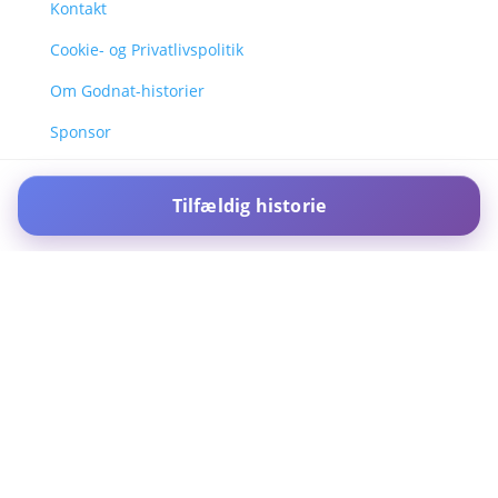
Kontakt
Cookie- og Privatlivspolitik
Om Godnat-historier
Sponsor
Tilfældig historie
For IOS and IPAD browsers, Install PWA using add to home screen
in ios safari browser or add to dock option in macos safari
browser
Dismiss this notice.