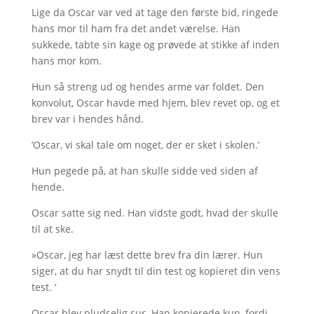
Lige da Oscar var ved at tage den første bid, ringede
hans mor til ham fra det andet værelse. Han
sukkede, tabte sin kage og prøvede at stikke af inden
hans mor kom.
Hun så streng ud og hendes arme var foldet. Den
konvolut, Oscar havde med hjem, blev revet op, og et
brev var i hendes hånd.
‘Oscar, vi skal tale om noget, der er sket i skolen.’
Hun pegede på, at han skulle sidde ved siden af ​​
hende.
Oscar satte sig ned. Han vidste godt, hvad der skulle
til at ske.
»Oscar, jeg har læst dette brev fra din lærer. Hun
siger, at du har snydt til din test og kopieret din vens
test. ‘
Oscar blev pludselig sur. Han kopierede kun, fordi