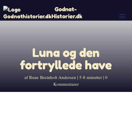
Godnat-
Historier.dk
Luna og den
fortryllede have
af
Rune Breinholt Andersen
5-8 minutter
0
Kommentarer