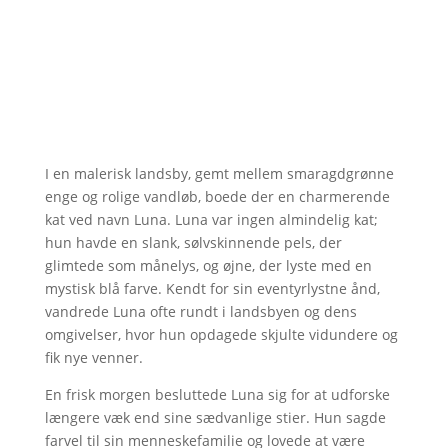
I en malerisk landsby, gemt mellem smaragdgrønne
enge og rolige vandløb, boede der en charmerende
kat ved navn Luna. Luna var ingen almindelig kat;
hun havde en slank, sølvskinnende pels, der
glimtede som månelys, og øjne, der lyste med en
mystisk blå farve. Kendt for sin eventyrlystne ånd,
vandrede Luna ofte rundt i landsbyen og dens
omgivelser, hvor hun opdagede skjulte vidundere og
fik nye venner.
En frisk morgen besluttede Luna sig for at udforske
længere væk end sine sædvanlige stier. Hun sagde
farvel til sin menneskefamilie og lovede at være