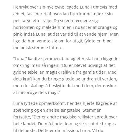
Henrykt over sin nye evne legede Luna i timevis med
æblet, fascineret af hvordan hun kunne ændre sin
pelsfarve efter vilje. Da solen nærmede sig
horisonten og malede himlen i nuancer af orange og
pink, indså Luna, at det var tid til at vende hjem. Men
lige da hun vendte sig om for at gå, fyldte en blød,
melodisk stemme luften.
“Luna,” kaldte stemmen, blid og eterisk. Luna kiggede
omkring, men så ingen. “Du er blevet udvalgt af det
gyldne æble, en magisk relikvie fra gamle tider. Med
dets kraft kan du bringe glæde og undren til verden,
men du skal også beskytte det mod dem, der ønsker
at misbruge dets magi.”
Luna lyttede opmærksomt, hendes hjerte flagrede af
spænding og en anelse ængstelse. Stemmen
fortsatte, “Der er andre magiske relikvier spredt over
hele landet. Du må finde dem og sikre, at de bruges
til det gode. Dette er din mission, Luna. Vil du