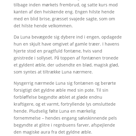
tilbage inden mørkets frembrud, og satte kurs mod
kanten af den hviskende eng. Engen hilste hende
med en blid brise, græsset svajede sagte, som om
det hilste hende velkommen.
Da Luna bevægede sig dybere ind i engen, opdagede
hun en skjult have omgivet af gamle træer. I havens
hjerte stod en pragtfuld fontæne, hvis vand
gnistrede i sollyset. På toppen af fontænen tronede
et gyldent æble, der udsendte en blød, magisk glød,
som syntes at tiltrække Luna nærmere.
Nysgerrig nærmede Luna sig fontænen og berørte
forsigtigt det gyldne æble med sin pote. Til sin
forbløffelse begyndte æblet at gløde endnu
kraftigere, og et varmt, fortryllende lys omsluttede
hende. Pludselig følte Luna en mærkelig
fornemmelse – hendes engang sølvskinnende pels
begyndte at glitre i regnbuens farver, afspejlende
den magiske aura fra det gyldne æble.