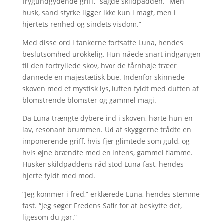
frygtindgydende griff,” sagde skildpadden. “Men
husk, sand styrke ligger ikke kun i magt, men i
hjertets renhed og sindets visdom.”
Med disse ord i tankerne fortsatte Luna, hendes
beslutsomhed urokkelig. Hun nåede snart indgangen
til den fortryllede skov, hvor de tårnhøje træer
dannede en majestætisk bue. Indenfor skinnede
skoven med et mystisk lys, luften fyldt med duften af
blomstrende blomster og gammel magi.
Da Luna trængte dybere ind i skoven, hørte hun en
lav, resonant brummen. Ud af skyggerne trådte en
imponerende griff, hvis fjer glimtede som guld, og
hvis øjne brændte med en intens, gammel flamme.
Husker skildpaddens råd stod Luna fast, hendes
hjerte fyldt med mod.
“Jeg kommer i fred,” erklærede Luna, hendes stemme
fast. “Jeg søger Fredens Safir for at beskytte det,
ligesom du gør.”