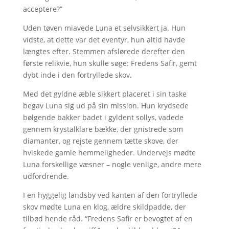
acceptere?”
Uden tøven miavede Luna et selvsikkert ja. Hun
vidste, at dette var det eventyr, hun altid havde
længtes efter. Stemmen afslørede derefter den
første relikvie, hun skulle søge: Fredens Safir, gemt
dybt inde i den fortryllede skov.
Med det gyldne æble sikkert placeret i sin taske
begav Luna sig ud på sin mission. Hun krydsede
bølgende bakker badet i gyldent sollys, vadede
gennem krystalklare bække, der gnistrede som
diamanter, og rejste gennem tætte skove, der
hviskede gamle hemmeligheder. Undervejs mødte
Luna forskellige væsner – nogle venlige, andre mere
udfordrende.
I en hyggelig landsby ved kanten af den fortryllede
skov mødte Luna en klog, ældre skildpadde, der
tilbød hende råd. “Fredens Safir er bevogtet af en