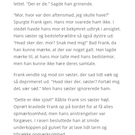
lettet. “Der er de.” Sagde han grinende.
“Mor, hvor var den aftensmad, jeg skulle have?”
Spurgte Frank igen. Hans mor svarede ham ikke. I
stedet havde hans mor et bekymret udtryk i ansigtet.
Hans søster og bedsteforældre så også dystre ud.
“Hvad sker der, mor? Snak med mig!” Bad Frank, da
han kunne mærke, at der var noget galt. Han lagde
mærke til, at hans mor talte med hans bedstemor,
men han kunne ikke høre deres samtale.
Frank vendte sig mod sin søster, der sad lidt væk og
så deprimeret ud. “Hvad sker der, søster? Fortæl mig
det, vær sød.” Men hans søster ignorerede ham.
“Dette er ikke sjovt!” Råbte Frank sin søster højt.
Oprørt kravlede Frank op på bordet for at få alles
opmærksomhed, men hans anstrengelser var
forgæves. I raseri besluttede han at smide
underkoppen på gulvet for at lave lidt larm og
tiltrække opmærksomhed.