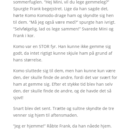
sommerfuglen. “Hej Mini, vil du lege gemmeleg?”
Spurgte Frank begejstret. Lige da han sagde det,
hørte Komo Komodo-drage ham og skyndte sig hen
til dem. “Må jeg også være med?” spurgte han ivrigt.
“Selvfølgelig, lad os lege sammen!” Svarede Mini og
Frank i kor.
Komo var en STOR fyr. Han kunne ikke gemme sig
godt, da intet rigtigt kunne skjule ham på grund af
hans størrelse.
Komo sluttede sig til dem, men han kunne kun være
den, der skulle finde de andre, fordi det var svært for
ham at gemme sig. Efter et stykke tid blev han selv
den, der skulle finde de andre, og de havde det så
sjovt!
Snart blev det sent. Trætte og sultne skyndte de tre
venner sig hjem til aftensmaden.
“Jeg er hjemme!” Råbte Frank, da han nåede hjem.