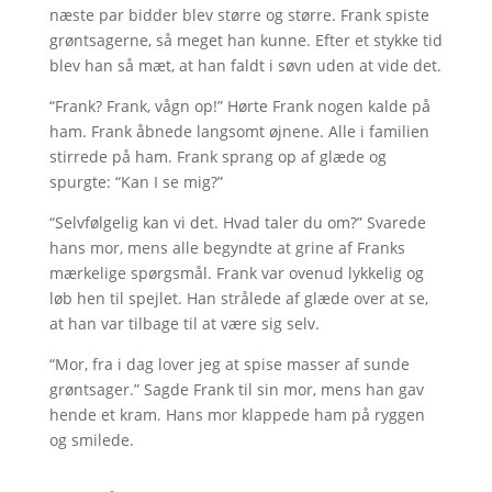
næste par bidder blev større og større. Frank spiste
grøntsagerne, så meget han kunne. Efter et stykke tid
blev han så mæt, at han faldt i søvn uden at vide det.
“Frank? Frank, vågn op!” Hørte Frank nogen kalde på
ham. Frank åbnede langsomt øjnene. Alle i familien
stirrede på ham. Frank sprang op af glæde og
spurgte: “Kan I se mig?”
“Selvfølgelig kan vi det. Hvad taler du om?” Svarede
hans mor, mens alle begyndte at grine af Franks
mærkelige spørgsmål. Frank var ovenud lykkelig og
løb hen til spejlet. Han strålede af glæde over at se,
at han var tilbage til at være sig selv.
“Mor, fra i dag lover jeg at spise masser af sunde
grøntsager.” Sagde Frank til sin mor, mens han gav
hende et kram. Hans mor klappede ham på ryggen
og smilede.