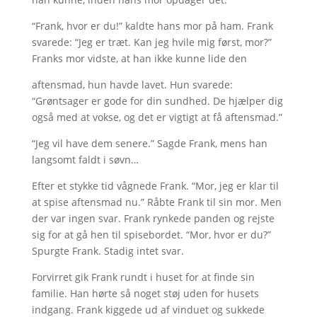
“Frank, hvor er du!” kaldte hans mor på ham. Frank
svarede: “Jeg er træt. Kan jeg hvile mig først, mor?”
Franks mor vidste, at han ikke kunne lide den
aftensmad, hun havde lavet. Hun svarede:
“Grøntsager er gode for din sundhed. De hjælper dig
også med at vokse, og det er vigtigt at få aftensmad.”
“Jeg vil have dem senere.” Sagde Frank, mens han
langsomt faldt i søvn…
Efter et stykke tid vågnede Frank. “Mor, jeg er klar til
at spise aftensmad nu.” Råbte Frank til sin mor. Men
der var ingen svar. Frank rynkede panden og rejste
sig for at gå hen til spisebordet. “Mor, hvor er du?”
Spurgte Frank. Stadig intet svar.
Forvirret gik Frank rundt i huset for at finde sin
familie. Han hørte så noget støj uden for husets
indgang. Frank kiggede ud af vinduet og sukkede