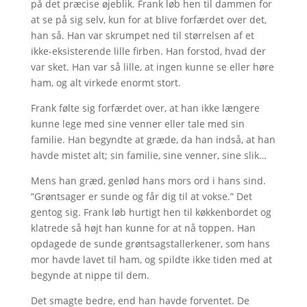
på det præcise øjeblik. Frank løb hen til dammen for
at se på sig selv, kun for at blive forfærdet over det,
han så. Han var skrumpet ned til størrelsen af et
ikke-eksisterende lille firben. Han forstod, hvad der
var sket. Han var så lille, at ingen kunne se eller høre
ham, og alt virkede enormt stort.
Frank følte sig forfærdet over, at han ikke længere
kunne lege med sine venner eller tale med sin
familie. Han begyndte at græde, da han indså, at han
havde mistet alt; sin familie, sine venner, sine slik…
Mens han græd, genlød hans mors ord i hans sind.
“Grøntsager er sunde og får dig til at vokse.” Det
gentog sig. Frank løb hurtigt hen til køkkenbordet og
klatrede så højt han kunne for at nå toppen. Han
opdagede de sunde grøntsagstallerkener, som hans
mor havde lavet til ham, og spildte ikke tiden med at
begynde at nippe til dem.
Det smagte bedre, end han havde forventet. De