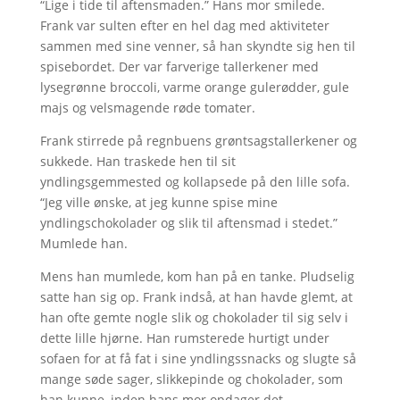
“Lige i tide til aftensmaden.” Hans mor smilede.
Frank var sulten efter en hel dag med aktiviteter
sammen med sine venner, så han skyndte sig hen til
spisebordet. Der var farverige tallerkener med
lysegrønne broccoli, varme orange gulerødder, gule
majs og velsmagende røde tomater.
Frank stirrede på regnbuens grøntsagstallerkener og
sukkede. Han traskede hen til sit
yndlingsgemmested og kollapsede på den lille sofa.
“Jeg ville ønske, at jeg kunne spise mine
yndlingschokolader og slik til aftensmad i stedet.”
Mumlede han.
Mens han mumlede, kom han på en tanke. Pludselig
satte han sig op. Frank indså, at han havde glemt, at
han ofte gemte nogle slik og chokolader til sig selv i
dette lille hjørne. Han rumsterede hurtigt under
sofaen for at få fat i sine yndlingssnacks og slugte så
mange søde sager, slikkepinde og chokolader, som
han kunne, inden hans mor opdager det.