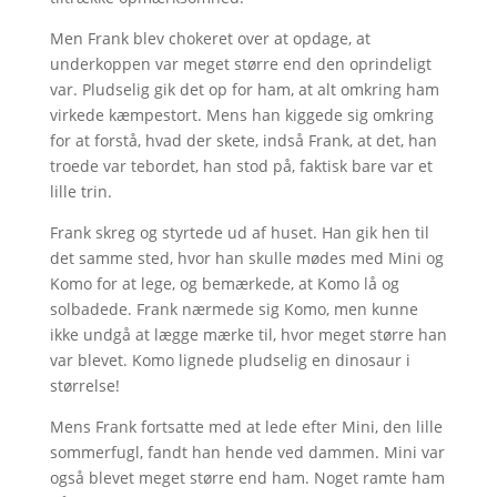
Men Frank blev chokeret over at opdage, at
underkoppen var meget større end den oprindeligt
var. Pludselig gik det op for ham, at alt omkring ham
virkede kæmpestort. Mens han kiggede sig omkring
for at forstå, hvad der skete, indså Frank, at det, han
troede var tebordet, han stod på, faktisk bare var et
lille trin.
Frank skreg og styrtede ud af huset. Han gik hen til
det samme sted, hvor han skulle mødes med Mini og
Komo for at lege, og bemærkede, at Komo lå og
solbadede. Frank nærmede sig Komo, men kunne
ikke undgå at lægge mærke til, hvor meget større han
var blevet. Komo lignede pludselig en dinosaur i
størrelse!
Mens Frank fortsatte med at lede efter Mini, den lille
sommerfugl, fandt han hende ved dammen. Mini var
også blevet meget større end ham. Noget ramte ham