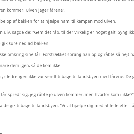
ven kommer! Ulven jager fårene”.
løbe op af bakken for at hjælpe ham, til kampen mod ulven.
lv, sagde de: “Gem det råb, til der virkelig er noget galt. Syng ikk
gik sure ned ad bakken.
ke omkring sine får. Forstrækket sprang han op og råbte så højt 
nare dem igen, så de kom ikke.
hyrdedrengen ikke var vendt tilbage til landsbyen med fårene. De g
e får spredt sig, jeg råbte jo ulven kommer, men hvorfor kom i ikke?”
de gik tilbage til landsbyen. “Vi vil hjælpe dig med at lede efter