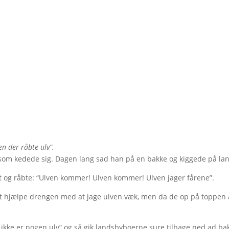
n der råbte ulv”.
som kedede sig. Dagen lang sad han på en bakke og kiggede på lan
bt og råbte: “Ulven kommer! Ulven kommer! Ulven jager fårene”.
 hjælpe drengen med at jage ulven væk, men da de op på toppen af
 ikke er nogen ulv” og så gik landsbyboerne sure tilbage ned ad ba