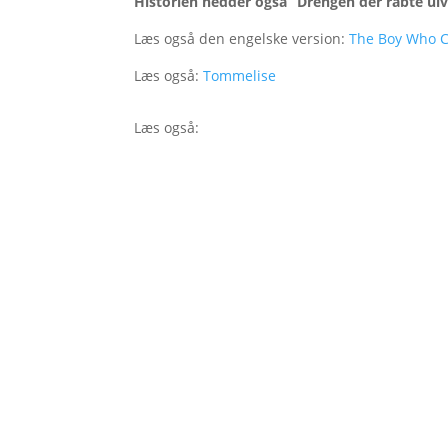
Historien hedder også “Drengen der råbte ulv
Læs også den engelske version:
The Boy Who C
Læs også:
Tommelise
Læs også: