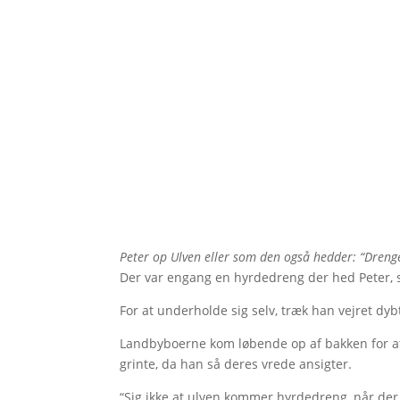
Peter op Ulven eller som den også hedder: “Drenge
Der var engang en hyrdedreng der hed Peter, 
For at underholde sig selv, træk han vejret dy
Landbyboerne kom løbende op af bakken for at
grinte, da han så deres vrede ansigter.
“Sig ikke at ulven kommer hyrdedreng, når der