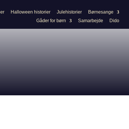
ier
Halloween historier
Julehistorier
Børnesange
Gåder for børn
Samarbejde
Dido