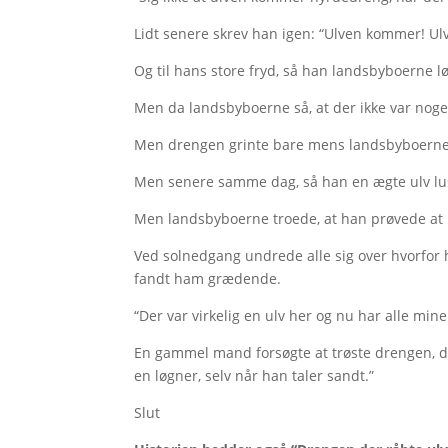
Lidt senere skrev han igen: “Ulven kommer! Ul
Og til hans store fryd, så han landsbyboerne 
Men da landsbyboerne så, at der ikke var nogen u
Men drengen grinte bare mens landsbyboerne 
Men senere samme dag, så han en ægte ulv lus
Men landsbyboerne troede, at han prøvede at 
Ved solnedgang undrede alle sig over hvorfor 
fandt ham grædende.
“Der var virkelig en ulv her og nu har alle min
En gammel mand forsøgte at trøste drengen, da 
en løgner, selv når han taler sandt.”
Slut