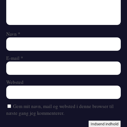
Navn
*
E-mail
*
Websted
Gem mit navn, mail og websted i denne browser til
næste gang jeg kommenterer.
Indsend indhold