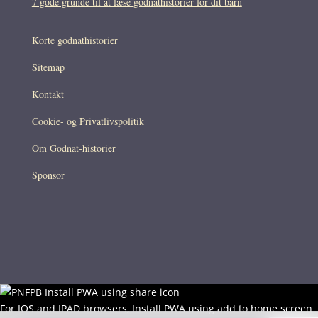
7 gode grunde til at læse godnathistorier for dit barn
Korte godnathistorier
Sitemap
Kontakt
Cookie- og Privatlivspolitik
Om Godnat-historier
Sponsor
For IOS and IPAD browsers, Install PWA using add to home screen