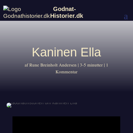
Godnat-
Historier.dk
Kaninen Ella
af
Rune Breinholt Andersen
3-5 minutter
1
Kommentar