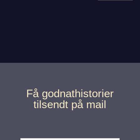
Få godnathistorier
tilsendt på mail