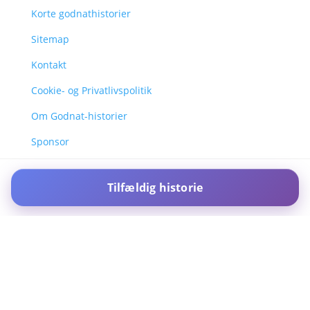
Korte godnathistorier
Sitemap
Kontakt
Cookie- og Privatlivspolitik
Om Godnat-historier
Sponsor
Tilfældig historie
For IOS and IPAD browsers, Install PWA using add to home screen
in ios safari browser or add to dock option in macos safari
browser