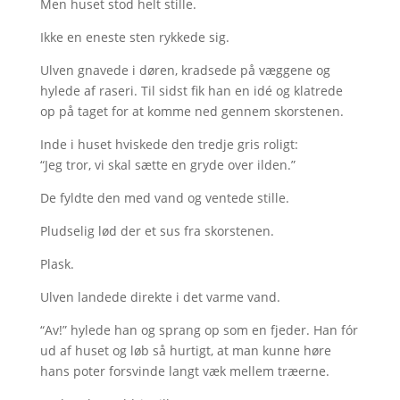
Men huset stod helt stille.
Ikke en eneste sten rykkede sig.
Ulven gnavede i døren, kradsede på væggene og
hylede af raseri. Til sidst fik han en idé og klatrede
op på taget for at komme ned gennem skorstenen.
Inde i huset hviskede den tredje gris roligt:
“Jeg tror, vi skal sætte en gryde over ilden.”
De fyldte den med vand og ventede stille.
Pludselig lød der et sus fra skorstenen.
Plask.
Ulven landede direkte i det varme vand.
“Av!” hylede han og sprang op som en fjeder. Han fór
ud af huset og løb så hurtigt, at man kunne høre
hans poter forsvinde langt væk mellem træerne.