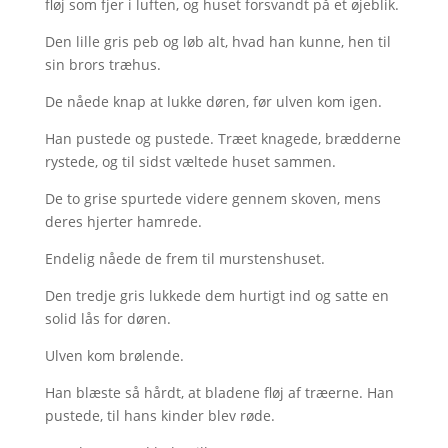
fløj som fjer i luften, og huset forsvandt på et øjeblik.
Den lille gris peb og løb alt, hvad han kunne, hen til
sin brors træhus.
De nåede knap at lukke døren, før ulven kom igen.
Han pustede og pustede. Træet knagede, brædderne
rystede, og til sidst væltede huset sammen.
De to grise spurtede videre gennem skoven, mens
deres hjerter hamrede.
Endelig nåede de frem til murstenshuset.
Den tredje gris lukkede dem hurtigt ind og satte en
solid lås for døren.
Ulven kom brølende.
Han blæste så hårdt, at bladene fløj af træerne. Han
pustede, til hans kinder blev røde.