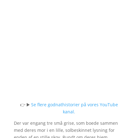
👉 ▶️
Se flere godnathistorier på vores YouTube
kanal.
Der var engang tre små grise, som boede sammen
med deres mor i en lille, solbeskinnet lysning for
enden af en stille skov. Rundt om deres hjem