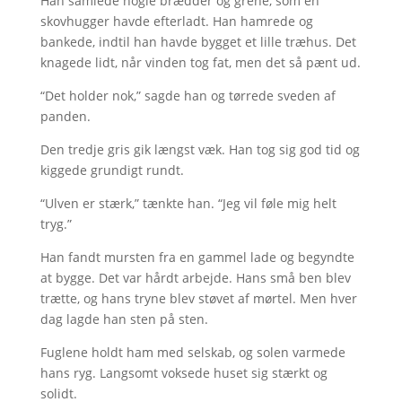
Han samlede nogle brædder og grene, som en
skovhugger havde efterladt. Han hamrede og
bankede, indtil han havde bygget et lille træhus. Det
knagede lidt, når vinden tog fat, men det så pænt ud.
“Det holder nok,” sagde han og tørrede sveden af
panden.
Den tredje gris gik længst væk. Han tog sig god tid og
kiggede grundigt rundt.
“Ulven er stærk,” tænkte han. “Jeg vil føle mig helt
tryg.”
Han fandt mursten fra en gammel lade og begyndte
at bygge. Det var hårdt arbejde. Hans små ben blev
trætte, og hans tryne blev støvet af mørtel. Men hver
dag lagde han sten på sten.
Fuglene holdt ham med selskab, og solen varmede
hans ryg. Langsomt voksede huset sig stærkt og
solidt.