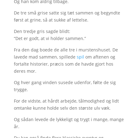
Og han kom aldrig tilbage.
De tre små grise satte sig tæt sammen og begyndte
først at grine, så at sukke af lettelse.
Den tredje gris sagde blidt:
“Det er godt, at vi holder sammen.”
Fra den dag boede de alle tre i murstenshuset. De
lavede mad sammen, spillede
spil
om aftenen og
fortalte historier, præcis som de havde gjort hos
deres mor.
Og hver gang vinden susede udenfor, følte de sig
trygge.
For de vidste, at hårdt arbejde, tålmodighed og lidt
omtanke kunne holde selv den største ulv væk.
Og sådan levede de lykkeligt og trygt i mange, mange
år.
Du kan også finde flere klassiske eventyr og