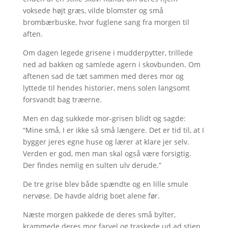
voksede højt græs, vilde blomster og små
brombærbuske, hvor fuglene sang fra morgen til
aften.
Om dagen legede grisene i mudderpytter, trillede
ned ad bakken og samlede agern i skovbunden. Om
aftenen sad de tæt sammen med deres mor og
lyttede til hendes historier, mens solen langsomt
forsvandt bag træerne.
Men en dag sukkede mor-grisen blidt og sagde:
“Mine små, I er ikke så små længere. Det er tid til, at I
bygger jeres egne huse og lærer at klare jer selv.
Verden er god, men man skal også være forsigtig.
Der findes nemlig en sulten ulv derude.”
De tre grise blev både spændte og en lille smule
nervøse. De havde aldrig boet alene før.
Næste morgen pakkede de deres små bylter,
krammede deres mor farvel og traskede ud ad stien