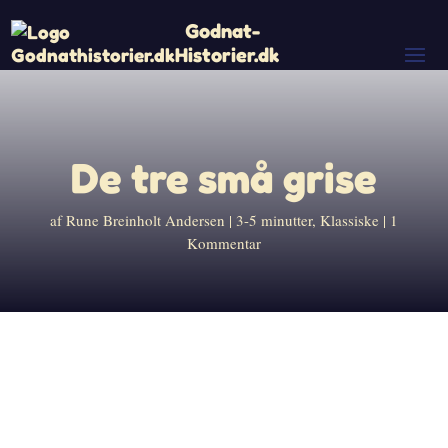
Godnat-
Historier.dk
De tre små grise
af
Rune Breinholt Andersen
3-5 minutter
,
Klassiske
1
Kommentar