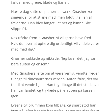
fælder med grene, blade og lianer.
Næste dag satte de planerne i værk. Gnasher kom
snigende for at stjæle mad, men faldt lige i en af
fælderne. Han blev fanget i et net og kunne ikke
slippe fri.
Rex trådte frem. “Gnasher, vi vil gerne have fred.
Hvis du lover at opføre dig ordentligt, vil vi dele vores
mad med dig.”
Gnasher sukkede og nikkede. “Jeg lover det. Jeg var
bare sulten og ensom.”
Med Gnashers løfte om at være venlig, vendte freden
tilbage til dinosaurernes verden. Anton følte, det var
tid til at vende hjem. Han tog tilbage til det sted, hvor
han var landet, og trykkede på knappen på kassen
igen.
Lysene og brummen kom tilbage, og snart stod han
igen på loftet hos sin bedstefar. Anton var glad for at