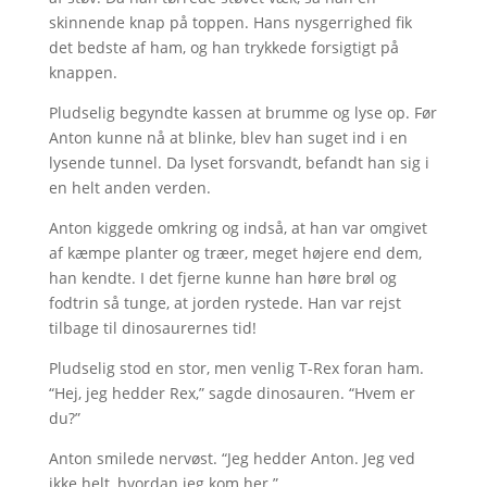
skinnende knap på toppen. Hans nysgerrighed fik
det bedste af ham, og han trykkede forsigtigt på
knappen.
Pludselig begyndte kassen at brumme og lyse op. Før
Anton kunne nå at blinke, blev han suget ind i en
lysende tunnel. Da lyset forsvandt, befandt han sig i
en helt anden verden.
Anton kiggede omkring og indså, at han var omgivet
af kæmpe planter og træer, meget højere end dem,
han kendte. I det fjerne kunne han høre brøl og
fodtrin så tunge, at jorden rystede. Han var rejst
tilbage til dinosaurernes tid!
Pludselig stod en stor, men venlig T-Rex foran ham.
“Hej, jeg hedder Rex,” sagde dinosauren. “Hvem er
du?”
Anton smilede nervøst. “Jeg hedder Anton. Jeg ved
ikke helt, hvordan jeg kom her.”