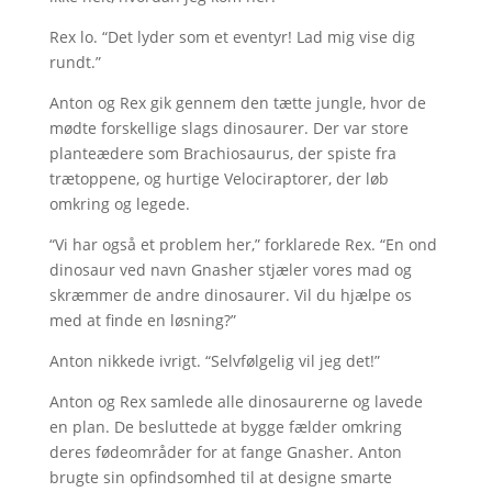
Rex lo. “Det lyder som et eventyr! Lad mig vise dig
rundt.”
Anton og Rex gik gennem den tætte jungle, hvor de
mødte forskellige slags dinosaurer. Der var store
planteædere som Brachiosaurus, der spiste fra
trætoppene, og hurtige Velociraptorer, der løb
omkring og legede.
“Vi har også et problem her,” forklarede Rex. “En ond
dinosaur ved navn Gnasher stjæler vores mad og
skræmmer de andre dinosaurer. Vil du hjælpe os
med at finde en løsning?”
Anton nikkede ivrigt. “Selvfølgelig vil jeg det!”
Anton og Rex samlede alle dinosaurerne og lavede
en plan. De besluttede at bygge fælder omkring
deres fødeområder for at fange Gnasher. Anton
brugte sin opfindsomhed til at designe smarte