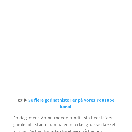
👉 ▶️
Se flere godnathistorier på vores YouTube
kanal.
En dag, mens Anton rodede rundt i sin bedstefars
gamle loft, stødte han på en mærkelig kasse dækket
af støv. Da han tørrede støvet væk, så han en