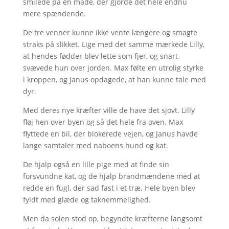
smilede på en måde, der gjorde det hele endnu
mere spændende.
De tre venner kunne ikke vente længere og smagte
straks på slikket. Lige med det samme mærkede Lilly,
at hendes fødder blev lette som fjer, og snart
svævede hun over jorden. Max følte en utrolig styrke
i kroppen, og Janus opdagede, at han kunne tale med
dyr.
Med deres nye kræfter ville de have det sjovt. Lilly
fløj hen over byen og så det hele fra oven. Max
flyttede en bil, der blokerede vejen, og Janus havde
lange samtaler med naboens hund og kat.
De hjalp også en lille pige med at finde sin
forsvundne kat, og de hjalp brandmændene med at
redde en fugl, der sad fast i et træ. Hele byen blev
fyldt med glæde og taknemmelighed.
Men da solen stod op, begyndte kræfterne langsomt