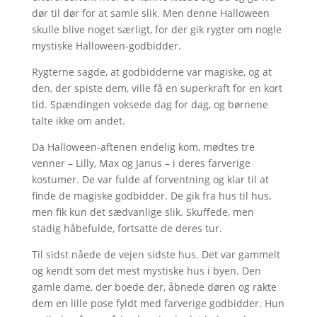
dør til dør for at samle slik. Men denne Halloween
skulle blive noget særligt, for der gik rygter om nogle
mystiske Halloween-godbidder.
Rygterne sagde, at godbidderne var magiske, og at
den, der spiste dem, ville få en superkraft for en kort
tid. Spændingen voksede dag for dag, og børnene
talte ikke om andet.
Da Halloween-aftenen endelig kom, mødtes tre
venner – Lilly, Max og Janus – i deres farverige
kostumer. De var fulde af forventning og klar til at
finde de magiske godbidder. De gik fra hus til hus,
men fik kun det sædvanlige slik. Skuffede, men
stadig håbefulde, fortsatte de deres tur.
Til sidst nåede de vejen sidste hus. Det var gammelt
og kendt som det mest mystiske hus i byen. Den
gamle dame, der boede der, åbnede døren og rakte
dem en lille pose fyldt med farverige godbidder. Hun