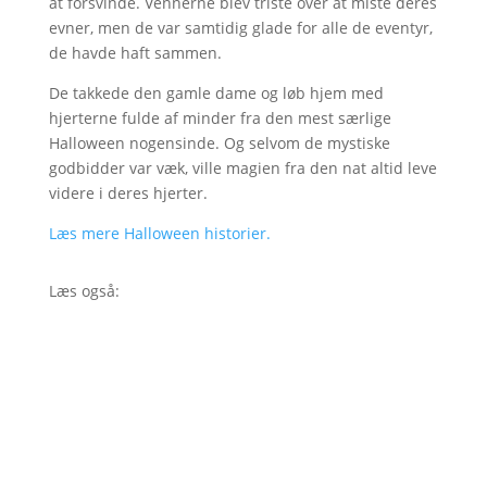
at forsvinde. Vennerne blev triste over at miste deres
evner, men de var samtidig glade for alle de eventyr,
de havde haft sammen.
De takkede den gamle dame og løb hjem med
hjerterne fulde af minder fra den mest særlige
Halloween nogensinde. Og selvom de mystiske
godbidder var væk, ville magien fra den nat altid leve
videre i deres hjerter.
Læs mere Halloween historier.
Læs også: