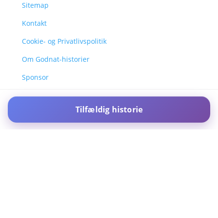
Sitemap
Kontakt
Cookie- og Privatlivspolitik
Om Godnat-historier
Sponsor
Tilfældig historie
For IOS and IPAD browsers, Install PWA using add to home screen
in ios safari browser or add to dock option in macos safari
browser
Dismiss this notice.