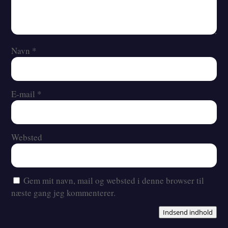
Navn
*
E-mail
*
Websted
Gem mit navn, mail og websted i denne browser til
næste gang jeg kommenterer.
Indsend indhold