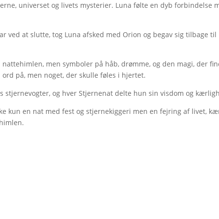
rne, universet og livets mysterier. Luna følte en dyb forbindelse m
 ved at slutte, tog Luna afsked med Orion og begav sig tilbage til
på nattehimlen, men symboler på håb, drømme, og den magi, der finde
rd på, men noget, der skulle føles i hjertet.
 stjernevogter, og hver Stjernenat delte hun sin visdom og kærlig
 kun en nat med fest og stjernekiggeri men en fejring af livet, kæ
 himlen.