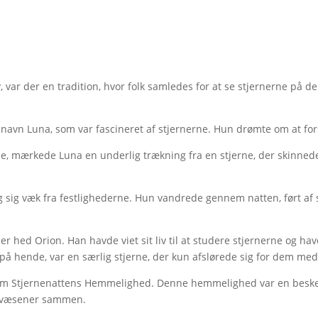
y, var der en tradition, hvor folk samledes for at se stjernerne på de
d navn Luna, som var fascineret af stjernerne. Hun drømte om at 
, mærkede Luna en underlig trækning fra en stjerne, der skinnede
g sig væk fra festlighederne. Hun vandrede gennem natten, ført af 
r hed Orion. Han havde viet sit liv til at studere stjernerne og
 på hende, var en særlig stjerne, der kun afslørede sig for dem med 
 om Stjernenattens Hemmelighed. Denne hemmelighed var en besked
e væsener sammen.