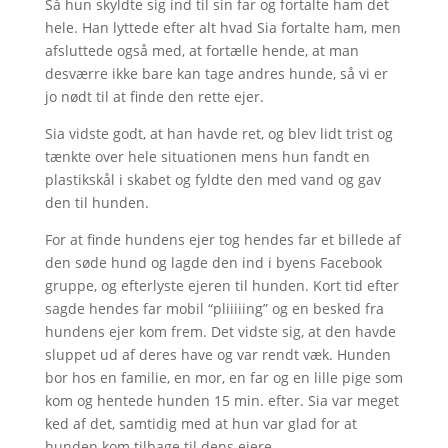
Så hun skyldte sig ind til sin far og fortalte ham det
hele. Han lyttede efter alt hvad Sia fortalte ham, men
afsluttede også med, at fortælle hende, at man
desværre ikke bare kan tage andres hunde, så vi er
jo nødt til at finde den rette ejer.
Sia vidste godt, at han havde ret, og blev lidt trist og
tænkte over hele situationen mens hun fandt en
plastikskål i skabet og fyldte den med vand og gav
den til hunden.
For at finde hundens ejer tog hendes far et billede af
den søde hund og lagde den ind i byens Facebook
gruppe, og efterlyste ejeren til hunden. Kort tid efter
sagde hendes far mobil “pliiiiing” og en besked fra
hundens ejer kom frem. Det vidste sig, at den havde
sluppet ud af deres have og var rendt væk. Hunden
bor hos en familie, en mor, en far og en lille pige som
kom og hentede hunden 15 min. efter. Sia var meget
ked af det, samtidig med at hun var glad for at
hunden kom tilbage til dens ejere.