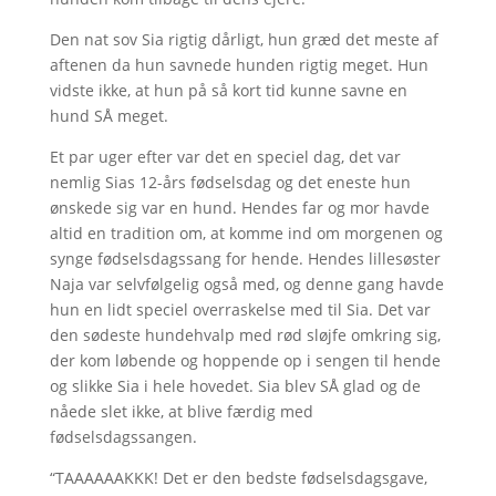
Den nat sov Sia rigtig dårligt, hun græd det meste af
aftenen da hun savnede hunden rigtig meget. Hun
vidste ikke, at hun på så kort tid kunne savne en
hund SÅ meget.
Et par uger efter var det en speciel dag, det var
nemlig Sias 12-års fødselsdag og det eneste hun
ønskede sig var en hund. Hendes far og mor havde
altid en tradition om, at komme ind om morgenen og
synge fødselsdagssang for hende. Hendes lillesøster
Naja var selvfølgelig også med, og denne gang havde
hun en lidt speciel overraskelse med til Sia. Det var
den sødeste hundehvalp med rød sløjfe omkring sig,
der kom løbende og hoppende op i sengen til hende
og slikke Sia i hele hovedet. Sia blev SÅ glad og de
nåede slet ikke, at blive færdig med
fødselsdagssangen.
“TAAAAAAKKK! Det er den bedste fødselsdagsgave,