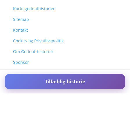
Korte godnathistorier
Sitemap
Kontakt
Cookie- og Privatlivspolitik
Om Godnat-historier
Sponsor
Tilfældig historie
For IOS and IPAD browsers, Install PWA using add to home screen
in ios safari browser or add to dock option in macos safari