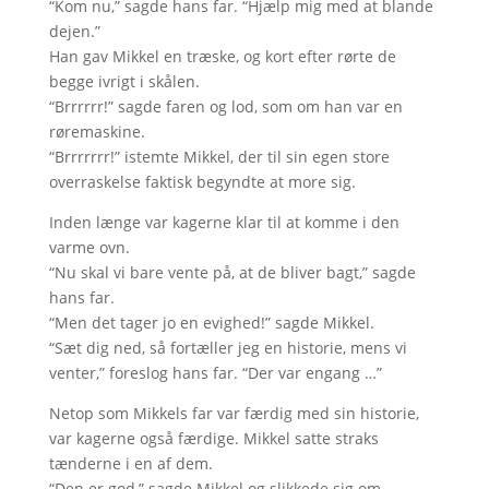
“Kom nu,” sagde hans far. “Hjælp mig med at blande
dejen.”
Han gav Mikkel en træske, og kort efter rørte de
begge ivrigt i skålen.
“Brrrrrr!” sagde faren og lod, som om han var en
røremaskine.
“Brrrrrrr!” istemte Mikkel, der til sin egen store
overraskelse faktisk begyndte at more sig.
Inden længe var kagerne klar til at komme i den
varme ovn.
“Nu skal vi bare vente på, at de bliver bagt,” sagde
hans far.
“Men det tager jo en evighed!” sagde Mikkel.
“Sæt dig ned, så fortæller jeg en historie, mens vi
venter,” foreslog hans far. “Der var engang …”
Netop som Mikkels far var færdig med sin historie,
var kagerne også færdige. Mikkel satte straks
tænderne i en af dem.
“Den er god,” sagde Mikkel og slikkede sig om