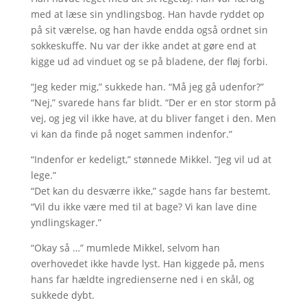
med at læse sin yndlingsbog. Han havde ryddet op
på sit værelse, og han havde endda også ordnet sin
sokkeskuffe. Nu var der ikke andet at gøre end at
kigge ud ad vinduet og se på bladene, der fløj forbi.
“Jeg keder mig,” sukkede han. “Må jeg gå udenfor?”
“Nej,” svarede hans far blidt. “Der er en stor storm på
vej, og jeg vil ikke have, at du bliver fanget i den. Men
vi kan da finde på noget sammen indenfor.”
“Indenfor er kedeligt,” stønnede Mikkel. “Jeg vil ud at
lege.”
“Det kan du desværre ikke,” sagde hans far bestemt.
“Vil du ikke være med til at bage? Vi kan lave dine
yndlingskager.”
“Okay så …” mumlede Mikkel, selvom han
overhovedet ikke havde lyst. Han kiggede på, mens
hans far hældte ingredienserne ned i en skål, og
sukkede dybt.