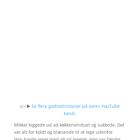
👉 ▶️
Se flere godnathistorier på vores YouTube
kanal.
Mikkel kiggede ud ad køkkenvinduet og sukkede. Det
var alt for koldt og blæsende til at lege udenfor.
Han havde leget med alt sit legetøj. Han var færdig