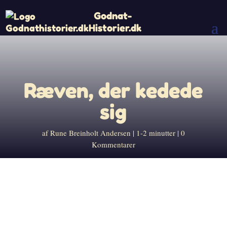
Godnat-
Historier.dk
Ræven, der kedede
sig
af
Rune Breinholt Andersen
1-2 minutter
0
Kommentarer