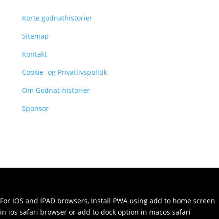
Korte godnathistorier
Sitemap
Kontakt
Cookie- og Privatlivspolitik
Om Godnat-historier
Sponsor
For IOS and IPAD browsers, Install PWA using add to home screen
in ios safari browser or add to dock option in macos safari