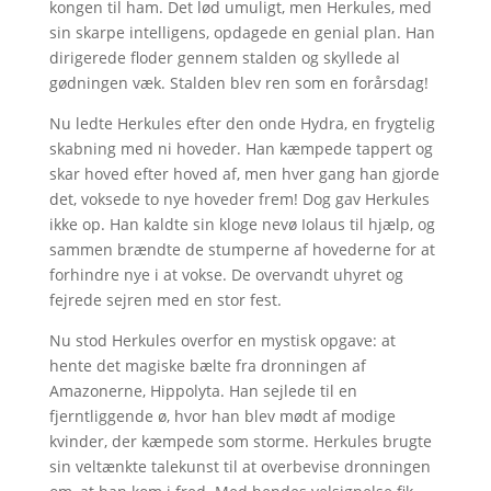
kongen til ham. Det lød umuligt, men Herkules, med
sin skarpe intelligens, opdagede en genial plan. Han
dirigerede floder gennem stalden og skyllede al
gødningen væk. Stalden blev ren som en forårsdag!
Nu ledte Herkules efter den onde Hydra, en frygtelig
skabning med ni hoveder. Han kæmpede tappert og
skar hoved efter hoved af, men hver gang han gjorde
det, voksede to nye hoveder frem! Dog gav Herkules
ikke op. Han kaldte sin kloge nevø Iolaus til hjælp, og
sammen brændte de stumperne af hovederne for at
forhindre nye i at vokse. De overvandt uhyret og
fejrede sejren med en stor fest.
Nu stod Herkules overfor en mystisk opgave: at
hente det magiske bælte fra dronningen af
Amazonerne, Hippolyta. Han sejlede til en
fjerntliggende ø, hvor han blev mødt af modige
kvinder, der kæmpede som storme. Herkules brugte
sin veltænkte talekunst til at overbevise dronningen