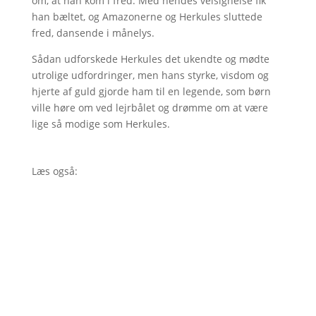
om, at han kom i fred. Med hendes velsignelse fik
han bæltet, og Amazonerne og Herkules sluttede
fred, dansende i månelys.
Sådan udforskede Herkules det ukendte og mødte
utrolige udfordringer, men hans styrke, visdom og
hjerte af guld gjorde ham til en legende, som børn
ville høre om ved lejrbålet og drømme om at være
lige så modige som Herkules.
Læs også: