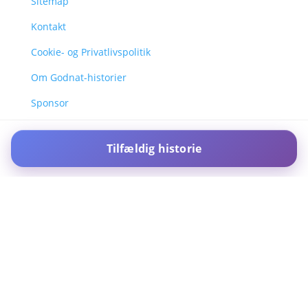
Sitemap
Kontakt
Cookie- og Privatlivspolitik
Om Godnat-historier
Sponsor
Tilfældig historie
For IOS and IPAD browsers, Install PWA using add to home screen
in ios safari browser or add to dock option in macos safari
browser
Dismiss this notice.