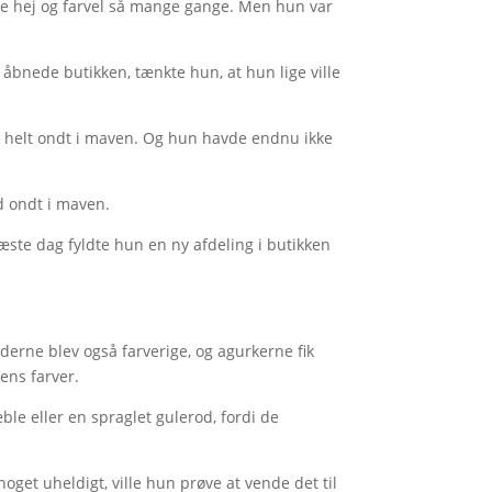
ige hej og farvel så mange gange. Men hun var
 åbnede butikken, tænkte hun, at hun lige ville
ik helt ondt i maven. Og hun havde endnu ikke
ed ondt i maven.
Næste dag fyldte hun en ny afdeling i butikken
dderne blev også farverige, og agurkerne fik
ens farver.
ble eller en spraglet gulerod, fordi de
oget uheldigt, ville hun prøve at vende det til