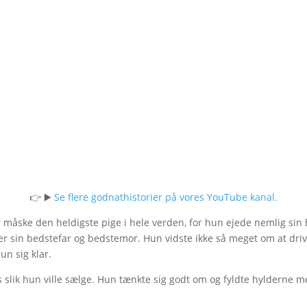
👉 ▶️
Se flere godnathistorier på vores YouTube kanal.
 måske den heldigste pige i hele verden, for hun ejede nemlig sin he
r sin bedstefar og bedstemor. Hun vidste ikke så meget om at driv
un sig klar.
gs slik hun ville sælge. Hun tænkte sig godt om og fyldte hylderne m