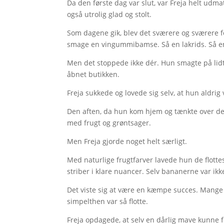
Da den første dag var slut, var Freja helt ud
også utrolig glad og stolt.
Som dagene gik, blev det sværere og sværere for
smage en vingummibamse. Så en lakrids. Så en
Men det stoppede ikke dér. Hun smagte på lidt 
åbnet butikken.
Freja sukkede og lovede sig selv, at hun aldrig 
Den aften, da hun kom hjem og tænkte over det h
med frugt og grøntsager.
Men Freja gjorde noget helt særligt.
Med naturlige frugtfarver lavede hun de flottes
striber i klare nuancer. Selv bananerne var ik
Det viste sig at være en kæmpe succes. Mange b
simpelthen var så flotte.
Freja opdagede, at selv en dårlig mave kunne fø