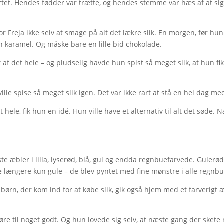
mattet. Hendes fødder var trætte, og hendes stemme var hæs af at s
 Freja ikke selv at smage på alt det lækre slik. En morgen, før hun
 karamel. Og måske bare en lille bid chokolade.
af det hele – og pludselig havde hun spist så meget slik, at hun f
ville spise så meget slik igen. Det var ikke rart at stå en hel dag m
ele, fik hun en idé. Hun ville have et alternativ til alt det søde. 
te æbler i lilla, lyserød, blå, gul og endda regnbuefarvede. Gulerø
ke længere kun gule – de blev pyntet med fine mønstre i alle regnbu
ørn, der kom ind for at købe slik, gik også hjem med et farverigt æ
re til noget godt. Og hun lovede sig selv, at næste gang der skete n