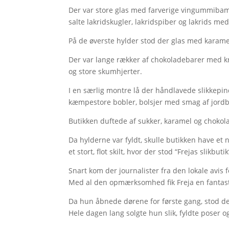
Der var store glas med farverige vingummibamse
salte lakridskugler, lakridspiber og lakrids m
På de øverste hylder stod der glas med karamel
Der var lange rækker af chokoladebarer med k
og store skumhjerter.
I en særlig montre lå der håndlavede slikkepin
kæmpestore bobler, bolsjer med smag af jordbæ
Butikken duftede af sukker, karamel og chokola
Da hylderne var fyldt, skulle butikken have et 
et stort, flot skilt, hvor der stod “Frejas slikbu
Snart kom der journalister fra den lokale avis f
Med al den opmærksomhed fik Freja en fantasti
Da hun åbnede dørene for første gang, stod d
Hele dagen lang solgte hun slik, fyldte poser o