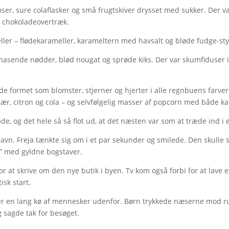
r, sure colaflasker og små frugtskiver drysset med sukker. Der var
ed chokoladeovertræk.
ler – flødekarameller, karameltern med havsalt og bløde fudge-styk
nasende nødder, blød nougat og sprøde kiks. Der var skumfiduser
de formet som blomster, stjerner og hjerter i alle regnbuens farve
r, citron og cola – og selvfølgelig masser af popcorn med både k
de, og det hele så så flot ud, at det næsten var som at træde ind i
navn. Freja tænkte sig om i et par sekunder og smilede. Den skulle se
tik” med gyldne bogstaver.
or at skrive om den nye butik i byen. Tv kom også forbi for at lave 
sk start.
er en lang kø af mennesker udenfor. Børn trykkede næserne mod ru
g sagde tak for besøget.