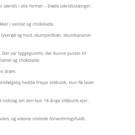
 lakrids i alle former – bløde lakridsstænger,
ker i vanilje og chokolade.
 i lyserød og hvid, skumjordbær, skumbananer
r. Der var tyggegummi, der kunne pustes til
aramel og chokolade.
 en drøm.
lvfølgelig hedde Frejas slikbutik. Hun fik lavet
et indslag om den kun 18-årige slikbutik-ejer.
den, og voksne smilede forventningsfuldt.