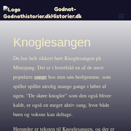
Godnat-
Historier.dk
Knoglesangen
Du har helt sikkert hørt Knoglesangen på
Minisjang. Det er i hvertfald en af de mest
sange
populære
hos min søn herhjemme, som
spiller spillet utrolig mange gange i løbet af
ugen. “De skøre knogler” som den også bliver
kaldt, er også en meget aktiv sang, hvor både
børn og voksne kan deltage.
Herunder er teksten til Knoglesangen, og der er